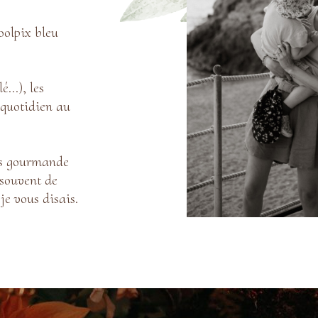
oolpix bleu
lé…), les
 quotidien au
uis gourmande
s souvent de
je vous disais.