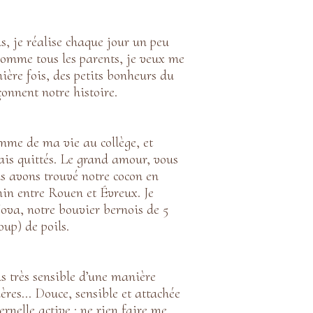
, je réalise chaque jour un peu
Comme tous les parents, je veux me
ière fois, des petits bonheurs du
onnent notre histoire.
homme de ma vie au collège, et
is quittés. Le grand amour, vous
s avons trouvé notre cocon en
n entre Rouen et Évreux. Je
Nova, notre bouvier bernois de 5
up) de poils.
uis très sensible d’une manière
mières… Douce, sensible et attachée
ernelle active : ne rien faire me