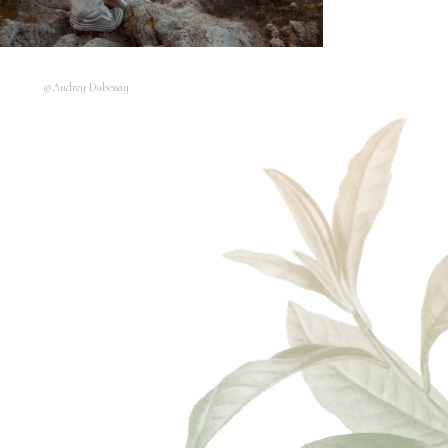
©Audrey Dubessay