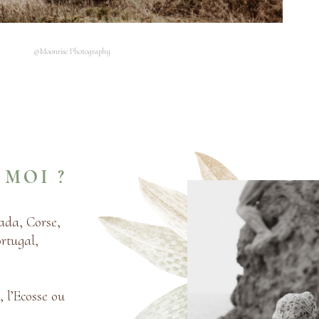
©Moonrise Photography
 MOI ?
ada, Corse,
rtugal,
, l’Ecosse ou